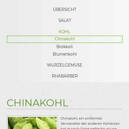
ÜBERSICHT
SALAT
KOHL
Chinakohl
Brokkoli
Blumenkohl
WURZELGEMÜSE
RHABARBER
CHINAKOHL
Chinakohl, ein entfernter
Verwandter der anderen Kohlarten
hat je nach Sorte gelbe bis grüne