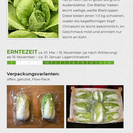
Außenblätter. Die Blätter haben
leicht wellige, weiße Blattrippen.
Diese bilden einen 1-3 kg schweren,
ovalen bis kegelförmigen Kopf.
Chinakohl ist leicht bekömmlich, im
Geschmack mild und erinnert nur
leicht an Kohl.
ERNTEZEIT
ca. 01. Mai – 15. November (je nach Witterung)
ab 15. November – ca. 31. Januar Lagerchinakohl
J
F
M
A
M
J
J
A
S
O
N
D
Verpackungsvarianten:
offen, getütet, Flow-Pack